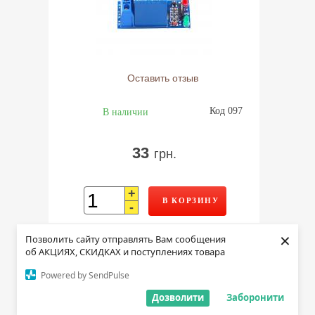
Оставить отзыв
Код 097
В наличии
33
грн.
+
В КОРЗИНУ
-
×
Позволить сайту отправлять Вам сообщения
Модуль powerbank, usb 5в, 1а
об АКЦИЯХ, СКИДКАХ и поступлениях товара
Powered by SendPulse
Дозволити
Заборонити