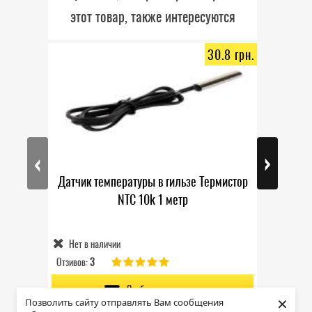
этот товар, также интересуются
30.8 грн.
‹
›
Датчик температуры в гильзе Термистор
Термос
NTC 10k 1 метр
Нет в наличии
В нал
Отзивов:
3
Отзивов:
1
Сообщить о наличии
×
Позволить сайту отправлять Вам сообщения