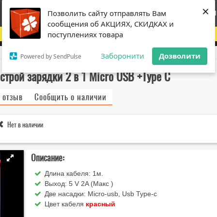
×
×
Главная
Каталог
Promo
Оплата и доставка
Моя корзи
Позволить сайту отправлять Вам
Позволить сайту отправлять Вам
сообщения об АКЦИЯХ, СКИДКАХ и
сообщения об АКЦИЯХ, СКИДКАХ и
Дорогі друзі! З технічних причини магазин тимчасово не працює
поступлениях товара
поступлениях товара
Заборонити
Заборонити
Дозволити
Дозволити
Powered by SendPulse
Powered by SendPulse
трой зарядки 2 в 1 Micro USB +Type C
 отзыв
Сообщить о наличии
Нет в наличии
Описание:
Длина кабеля: 1м.
Выход: 5 V 2A (Макс )
Две насадки: Micro-usb, Usb Type-c
Цвет кабеля
красный