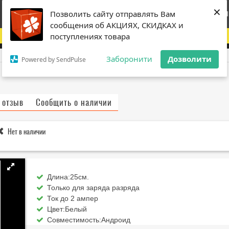
×
×
Главная
Каталог
Promo
Оплата и доставка
Моя корзи
Позволить сайту отправлять Вам
Позволить сайту отправлять Вам
сообщения об АКЦИЯХ, СКИДКАХ и
сообщения об АКЦИЯХ, СКИДКАХ и
Дорогі друзі! З технічних причини магазин тимчасово не працює
поступлениях товара
поступлениях товара
Заборонити
Заборонити
Дозволити
Дозволити
Powered by SendPulse
Powered by SendPulse
 отзыв
Сообщить о наличии
Нет в наличии
Длина:25см.
Только для заряда разряда
Ток до 2 ампер
Цвет:Белый
Совместимость:Андроид