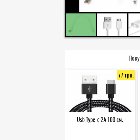
Поку
77 грн.
Usb Type-c 2А 100 см.